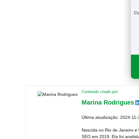
Co
Conteúdo criado por:
Marina Rodrigues
Última atualização: 2024-11-
Nascida no Rio de Janeiro 
SEO em 2019. Ela foi analist