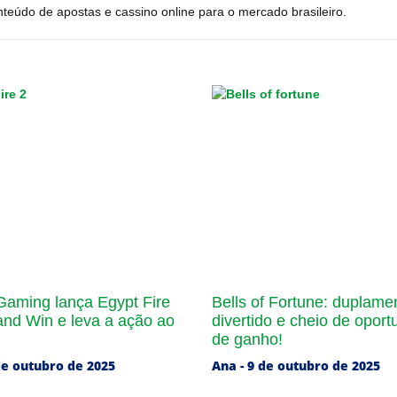
teúdo de apostas e cassino online para o mercado brasileiro.
Gaming lança Egypt Fire
Bells of Fortune: duplame
and Win e leva a ação ao
divertido e cheio de opor
de ganho!
de outubro de 2025
Ana
9 de outubro de 2025