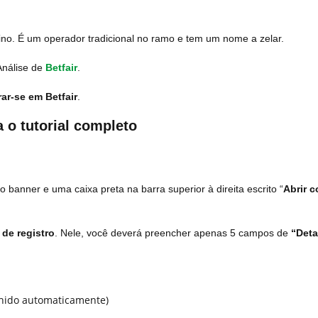
sino. É um operador tradicional no ramo e tem um nome a zelar.
Análise de
Betfair
.
ar-se em Betfair
.
a o tutorial completo
o banner e uma caixa preta na barra superior à direita escrito “
Abrir c
 de registro
. Nele, você deverá preencher apenas 5 campos de
“Deta
chido automaticamente)