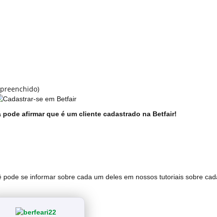
 preenchido)
á pode afirmar que é um cliente cadastrado na Betfair!
ê pode se informar sobre cada um deles em nossos tutoriais sobre ca