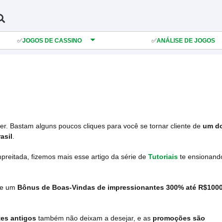
✅
JOGOS DE CASSINO
✅
ANÁLISE DE JOGOS
azer. Bastam alguns poucos cliques para você se tornar cliente de
um d
asil
.
reitada, fizemos mais esse artigo da série de
Tutoriais
te ensionando
ece um
Bônus de Boas-Vindas de impressionantes 300% até R$1000
tes antigos
também não deixam a desejar, e as
promoções são