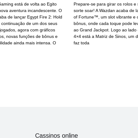
aming está de volta ao Egito
Prepare-se para girar os rolos e 
ova aventura incandescente. O
sorte soar! A Wazdan acaba de la
aba de lançar Egypt Fire 2: Hold
of Fortune™, um slot vibrante e 
a continuação de um dos seus
bônus, onde cada toque pode le
 jogados, agora com gráficos
ao Grand Jackpot. Logo ao lado 
os, novas funções de bônus e
4×4 está a Matriz de Sinos, um 
lidade ainda mais intensa. O
faz toda
Cassinos online