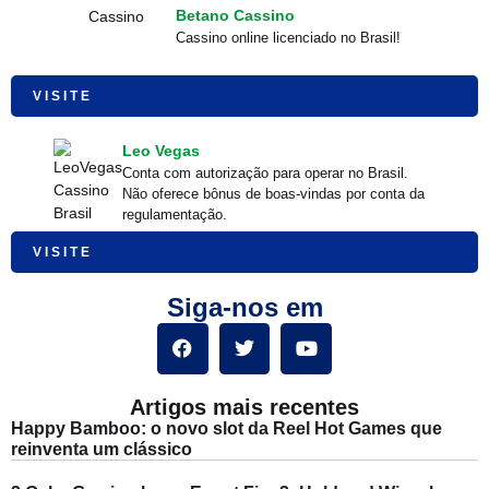
Betano Cassino
Cassino online licenciado no Brasil!
VISITE
Leo Vegas
Conta com autorização para operar no Brasil.
Não oferece bônus de boas-vindas por conta da
regulamentação.
VISITE
Siga-nos em
Artigos mais recentes
Happy Bamboo: o novo slot da Reel Hot Games que
reinventa um clássico