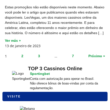
Estas promoçãos não estão disponíveis neste momento. Abaixo
você pode ler o artigo que publicamos quando eles estavam
disponíveis. LeoVegas, um dos maiores cassinos online da
América Latina, completou 11 anos recentemente. E para
celebrar, eles estão oferecendo o maior prêmio em dinheiro de
sua história. O número é altíssimo e aqui estão os detalhes […]
Ver más »
13 de janeiro de 2023
1
…
2
3
7
Próximo »
TOP 3 Cassinos Online
Sportingbet
Conta com autorização para operar no Brasil.
Não oferece bônus de boas-vindas por conta da
regulamentação.
VISITE