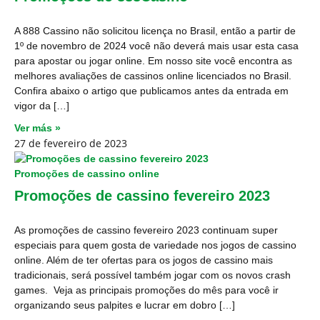
A 888 Cassino não solicitou licença no Brasil, então a partir de
1º de novembro de 2024 você não deverá mais usar esta casa
para apostar ou jogar online. Em nosso site você encontra as
melhores avaliações de cassinos online licenciados no Brasil.
Confira abaixo o artigo que publicamos antes da entrada em
vigor da […]
Ver más »
27 de fevereiro de 2023
Promoções de cassino online
Promoções de cassino fevereiro 2023
As promoções de cassino fevereiro 2023 continuam super
especiais para quem gosta de variedade nos jogos de cassino
online. Além de ter ofertas para os jogos de cassino mais
tradicionais, será possível também jogar com os novos crash
games. Veja as principais promoções do mês para você ir
organizando seus palpites e lucrar em dobro […]