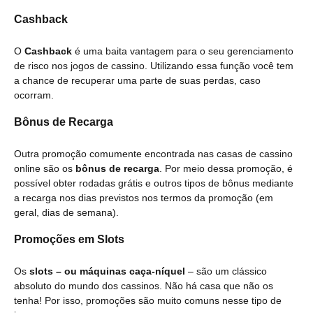
Cashback
O
Cashback
é uma baita vantagem para o seu gerenciamento
de risco nos jogos de cassino. Utilizando essa função você tem
a chance de recuperar uma parte de suas perdas, caso
ocorram.
Bônus de Recarga
Outra promoção comumente encontrada nas casas de cassino
online são os
bônus de recarga
. Por meio dessa promoção, é
possível obter rodadas grátis e outros tipos de bônus mediante
a recarga nos dias previstos nos termos da promoção (em
geral, dias de semana).
Promoções em Slots
Os
slots – ou máquinas caça-níquel
– são um clássico
absoluto do mundo dos cassinos. Não há casa que não os
tenha! Por isso, promoções são muito comuns nesse tipo de