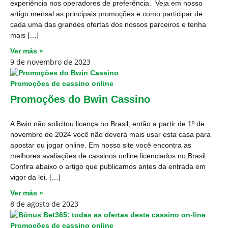
experiência nos operadores de preferência. Veja em nosso
artigo mensal as principais promoções e como participar de
cada uma das grandes ofertas dos nossos parceiros e tenha
mais […]
Ver más »
9 de novembro de 2023
Promoções de cassino online
Promoções do Bwin Cassino
A Bwin não solicitou licença no Brasil, então a partir de 1º de
novembro de 2024 você não deverá mais usar esta casa para
apostar ou jogar online. Em nosso site você encontra as
melhores avaliações de cassinos online licenciados no Brasil.
Confira abaixo o artigo que publicamos antes da entrada em
vigor da lei. […]
Ver más »
8 de agosto de 2023
Promoções de cassino online