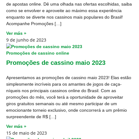
de apostas online. Dê uma olhada nas ofertas escolhidas, saiba
como se envolver e aproveite ao máximo essa experiência
enquanto se diverte nos cassinos mais populares do Brasil!
Acompanhe Promoções […]
Ver más »
9 de junho de 2023
Promoções de cassino online
Promoções de cassino maio 2023
Apresentamos as promoções de cassino maio 2023! Elas estão
simplesmente incríveis para os amantes de jogos de caça-
níqueis nos principais cassinos online do Brasil. Com as
promoções do mês, você terá a oportunidade de aproveitar
giros gratuitos semanais ou até mesmo participar de um
emocionante torneio exclusivo, onde concorrerá a um prêmio
surpreendente de R$ […]
Ver más »
15 de maio de 2023