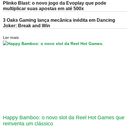
Plinko Blast: o novo jogo da Evoplay que pode
multiplicar suas apostas em até 500x
3 Oaks Gaming lança mecânica inédita em Dancing
Joker: Break and Win
Ler mais
Happy Bamboo: o novo slot da Reel Hot Games que
reinventa um clássico