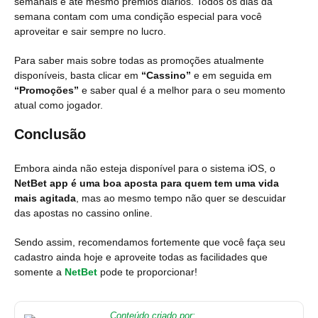
semanais e até mesmo prêmios diários. Todos os dias da
semana contam com uma condição especial para você
aproveitar e sair sempre no lucro.
Para saber mais sobre todas as promoções atualmente
disponíveis, basta clicar em
“Cassino”
e em seguida em
“Promoções”
e saber qual é a melhor para o seu momento
atual como jogador.
Conclusão
Embora ainda não esteja disponível para o sistema iOS, o
NetBet app é uma boa aposta para quem tem uma vida
mais agitada
, mas ao mesmo tempo não quer se descuidar
das apostas no cassino online.
Sendo assim, recomendamos fortemente que você faça seu
cadastro ainda hoje e aproveite todas as facilidades que
somente a
NetBet
pode te proporcionar!
Conteúdo criado por: