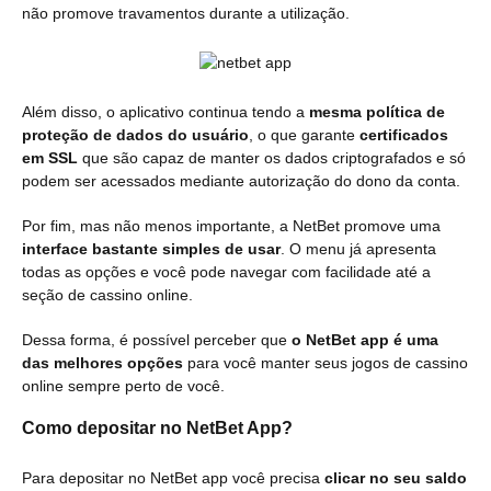
não promove travamentos durante a utilização.
Além disso, o aplicativo continua tendo a
mesma política de
proteção de dados do usuário
, o que garante
certificados
em SSL
que são capaz de manter os dados criptografados e só
podem ser acessados mediante autorização do dono da conta.
Por fim, mas não menos importante, a NetBet promove uma
interface bastante simples de usar
. O menu já apresenta
todas as opções e você pode navegar com facilidade até a
seção de cassino online.
Dessa forma, é possível perceber que
o NetBet app é uma
das melhores opções
para você manter seus jogos de cassino
online sempre perto de você.
Como depositar no NetBet App?
Para depositar no NetBet app você precisa
clicar no seu saldo