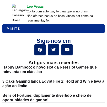
Leo Vegas
Conta com autorização para operar no Brasil.
Não oferece bônus de boas-vindas por conta da
regulamentação.
VISITE
Siga-nos em
Artigos mais recentes
Happy Bamboo: o novo slot da Reel Hot Games que
reinventa um clássico
3 Oaks Gaming lança Egypt Fire 2: Hold and Win e leva a
ação ao limite
Bells of Fortune: duplamente divertido e cheio de
oportunidades de ganho!