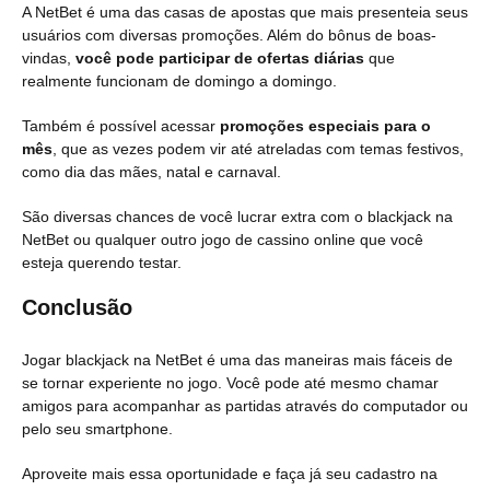
A NetBet é uma das casas de apostas que mais presenteia seus
usuários com diversas promoções. Além do bônus de boas-
vindas,
você pode participar de ofertas diárias
que
realmente funcionam de domingo a domingo.
Também é possível acessar
promoções especiais para o
mês
, que as vezes podem vir até atreladas com temas festivos,
como dia das mães, natal e carnaval.
São diversas chances de você lucrar extra com o blackjack na
NetBet ou qualquer outro jogo de cassino online que você
esteja querendo testar.
Conclusão
Jogar blackjack na NetBet é uma das maneiras mais fáceis de
se tornar experiente no jogo. Você pode até mesmo chamar
amigos para acompanhar as partidas através do computador ou
pelo seu smartphone.
Aproveite mais essa oportunidade e faça já seu cadastro na