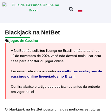
Blackjack na NetBet
Jogos de Cassino
A NetBet não solicitou licença no Brasil, então a partir de
1º de novembro de 2024 você não deverá mais usar esta
casa para apostar ou jogar online.
Em nosso site você encontra
as melhores avaliações de
cassinos online licenciados no Brasil
.
Confira abaixo o artigo que publicamos antes da entrada
em vigor da lei.
O
blackjack na NetBet
possui uma das melhores estruturas