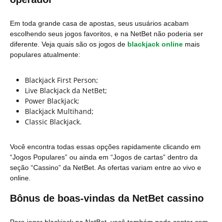
Em toda grande casa de apostas, seus usuários acabam
escolhendo seus jogos favoritos, e na NetBet não poderia ser
diferente. Veja quais são os jogos de
blackjack online
mais
populares atualmente:
Blackjack First Person;
Live Blackjack da NetBet;
Power Blackjack;
Blackjack Multihand;
Classic Blackjack.
Você encontra todas essas opções rapidamente clicando em
“Jogos Populares” ou ainda em “Jogos de cartas” dentro da
seção “Cassino” da NetBet. As ofertas variam entre ao vivo e
online.
Bônus de boas-vindas da NetBet cassino