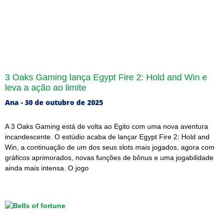
3 Oaks Gaming lança Egypt Fire 2: Hold and Win e
leva a ação ao limite
Ana
30 de outubro de 2025
A 3 Oaks Gaming está de volta ao Egito com uma nova aventura
incandescente. O estúdio acaba de lançar Egypt Fire 2: Hold and
Win, a continuação de um dos seus slots mais jogados, agora com
gráficos aprimorados, novas funções de bônus e uma jogabilidade
ainda mais intensa. O jogo