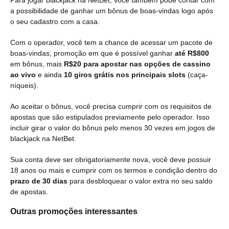
Para jogar blackjack na NetBet, você também pode contar com
a possibilidade de ganhar um bônus de boas-vindas logo após
o seu cadastro com a casa.
Com o operador, você tem a chance de acessar um pacote de
boas-vindas, promoção em que é possível ganhar
até R$800
em bônus, mais
R$20 para apostar nas opções de cassino
ao vivo
e ainda
10 giros grátis nos principais slots
(caça-
níqueis).
Ao aceitar o bônus, você precisa cumprir com os requisitos de
apostas que são estipulados previamente pelo operador. Isso
incluir girar o valor do bônus pelo menos 30 vezes em jogos de
blackjack na NetBet.
Sua conta deve ser obrigatoriamente nova, você deve possuir
18 anos ou mais e cumprir com os termos e condição dentro do
prazo de 30 dias
para desbloquear o valor extra no seu saldo
de apostas.
Outras promoções interessantes