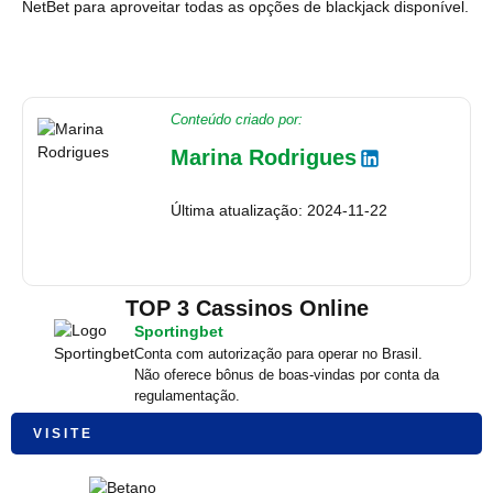
NetBet para aproveitar todas as opções de blackjack disponível.
Conteúdo criado por:
Marina Rodrigues
Última atualização: 2024-11-22
TOP 3 Cassinos Online
Sportingbet
Conta com autorização para operar no Brasil.
Não oferece bônus de boas-vindas por conta da
regulamentação.
VISITE