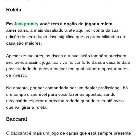
Roleta
Em
Jackpotcity
você tem a opção de jogar a roleta
americana
, a mais desafiadora até aqui por conta da sua
adição do zero duplo. Isso significa que as probabilidades da
casa são maiores.
Apesar de maiores, os riscos e a avaliação também precisam
ser. Sendo assim, jogar ao vivo no conforto da sua casa te dá a
possibilidade de pensar melhor em qual número apostar antes
de investir.
No entanto, por ser comandada por um dealer profissional, há
um tempo disponível para você fazer as apostas, sendo
necessário esperar a próxima rodada quando o crupiê avisa
que vai girar a roleta.
Baccarat
O baccarat é mais um jogo de cartas que está sempre presente