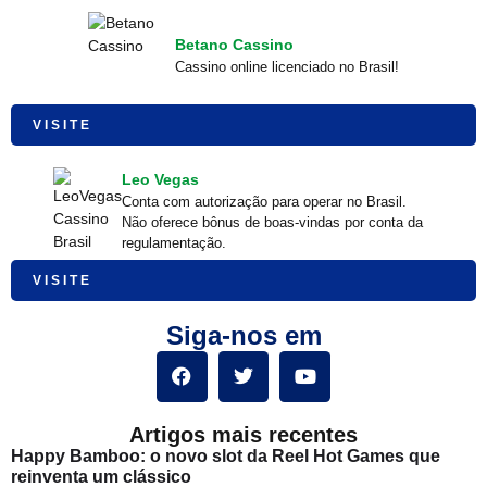
Betano Cassino
Cassino online licenciado no Brasil!
VISITE
Leo Vegas
Conta com autorização para operar no Brasil.
Não oferece bônus de boas-vindas por conta da
regulamentação.
VISITE
Siga-nos em
Artigos mais recentes
Happy Bamboo: o novo slot da Reel Hot Games que
reinventa um clássico