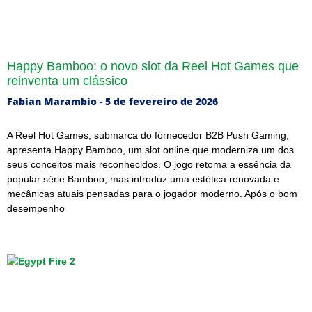
Happy Bamboo: o novo slot da Reel Hot Games que
reinventa um clássico
Fabian Marambio
5 de fevereiro de 2026
A Reel Hot Games, submarca do fornecedor B2B Push Gaming,
apresenta Happy Bamboo, um slot online que moderniza um dos
seus conceitos mais reconhecidos. O jogo retoma a essência da
popular série Bamboo, mas introduz uma estética renovada e
mecânicas atuais pensadas para o jogador moderno. Após o bom
desempenho