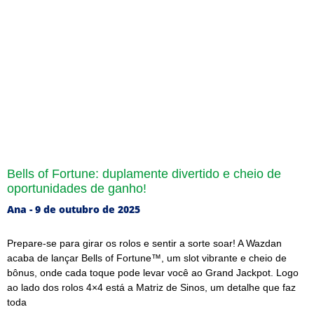
Bells of Fortune: duplamente divertido e cheio de
oportunidades de ganho!
Ana
9 de outubro de 2025
Prepare-se para girar os rolos e sentir a sorte soar! A Wazdan
acaba de lançar Bells of Fortune™, um slot vibrante e cheio de
bônus, onde cada toque pode levar você ao Grand Jackpot. Logo
ao lado dos rolos 4×4 está a Matriz de Sinos, um detalhe que faz
toda