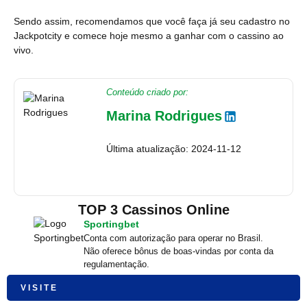
Sendo assim, recomendamos que você faça já seu cadastro no
Jackpotcity e comece hoje mesmo a ganhar com o cassino ao
vivo.
Conteúdo criado por:
Marina Rodrigues
Última atualização: 2024-11-12
TOP 3 Cassinos Online
Sportingbet
Conta com autorização para operar no Brasil.
Não oferece bônus de boas-vindas por conta da
regulamentação.
VISITE