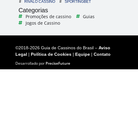
RIVALO CASSINO
SPORTINGBET
Categorias
Promoções de cassino
Guias
Jogos de Cassino
©2018-2026 Guia de Cassinos do Brasil –
Aviso
Legal
|
Política de Cookies
|
Equipe
|
Contato
Desarrollado por
PreciseFuture