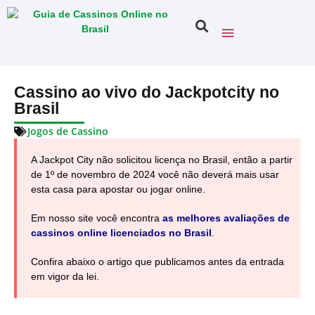
Cassino ao vivo do Jackpotcity no
Brasil
Jogos de Cassino
A Jackpot City não solicitou licença no Brasil, então a partir
de 1º de novembro de 2024 você não deverá mais usar
esta casa para apostar ou jogar online.
Em nosso site você encontra
as melhores avaliações de
cassinos online licenciados no Brasil
.
Confira abaixo o artigo que publicamos antes da entrada
em vigor da lei.