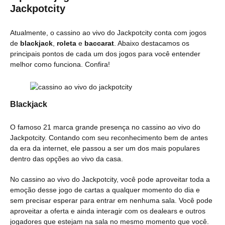
Jackpotcity
Atualmente, o cassino ao vivo do Jackpotcity conta com jogos
de
blackjack
,
roleta
e
baccarat
. Abaixo destacamos os
principais pontos de cada um dos jogos para você entender
melhor como funciona. Confira!
Blackjack
O famoso 21 marca grande presença no cassino ao vivo do
Jackpotcity. Contando com seu reconhecimento bem de antes
da era da internet, ele passou a ser um dos mais populares
dentro das opções ao vivo da casa.
No cassino ao vivo do Jackpotcity, você pode aproveitar toda a
emoção desse jogo de cartas a qualquer momento do dia e
sem precisar esperar para entrar em nenhuma sala. Você pode
aproveitar a oferta e ainda interagir com os dealears e outros
jogadores que estejam na sala no mesmo momento que você.