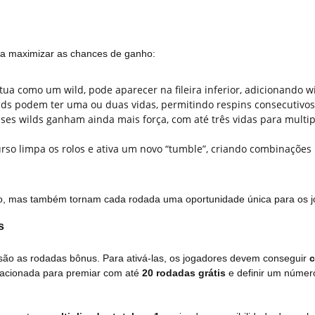
ara maximizar as chances de ganho:
atua como um wild, pode aparecer na fileira inferior, adicionando w
wilds podem ter uma ou duas vidas, permitindo respins consecutivos
s wilds ganham ainda mais força, com até três vidas para multipl
curso limpa os rolos e ativa um novo “tumble”, criando combinações
o, mas também tornam cada rodada uma oportunidade única para os j
s
ão as rodadas bônus. Para ativá-las, os jogadores devem conseguir
c
é acionada para premiar com até
20 rodadas grátis
e definir um númer