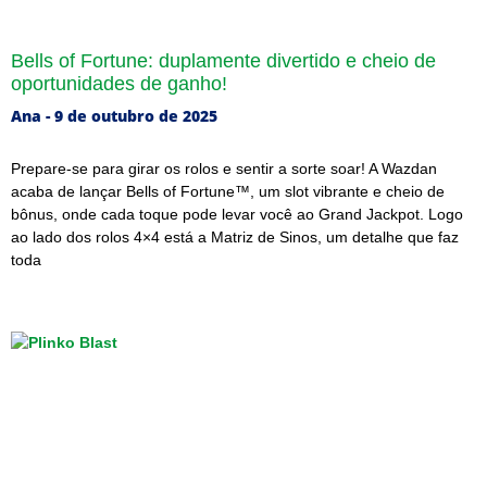
Bells of Fortune: duplamente divertido e cheio de
oportunidades de ganho!
Ana
9 de outubro de 2025
Prepare-se para girar os rolos e sentir a sorte soar! A Wazdan
acaba de lançar Bells of Fortune™, um slot vibrante e cheio de
bônus, onde cada toque pode levar você ao Grand Jackpot. Logo
ao lado dos rolos 4×4 está a Matriz de Sinos, um detalhe que faz
toda