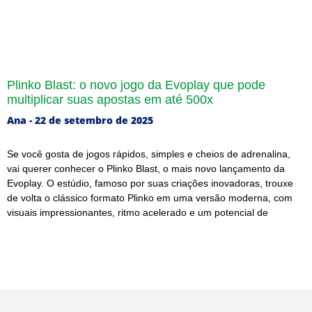
Plinko Blast: o novo jogo da Evoplay que pode
multiplicar suas apostas em até 500x
Ana
22 de setembro de 2025
Se você gosta de jogos rápidos, simples e cheios de adrenalina,
vai querer conhecer o Plinko Blast, o mais novo lançamento da
Evoplay. O estúdio, famoso por suas criações inovadoras, trouxe
de volta o clássico formato Plinko em uma versão moderna, com
visuais impressionantes, ritmo acelerado e um potencial de