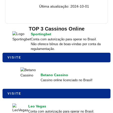
Última atualização: 2024-10-01
TOP 3 Cassinos Online
Sportingbet
Conta com autorização para operar no Brasil.
Não oferece bônus de boas-vindas por conta da
regulamentação.
VISITE
Betano Cassino
Cassino online licenciado no Brasil!
VISITE
Leo Vegas
Conta com autorização para operar no Brasil.