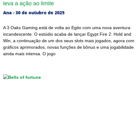
leva a ação ao limite
Ana
30 de outubro de 2025
A 3 Oaks Gaming está de volta ao Egito com uma nova aventura
incandescente. O estúdio acaba de lançar Egypt Fire 2: Hold and
Win, a continuação de um dos seus slots mais jogados, agora com
gráficos aprimorados, novas funções de bônus e uma jogabilidade
ainda mais intensa. O jogo