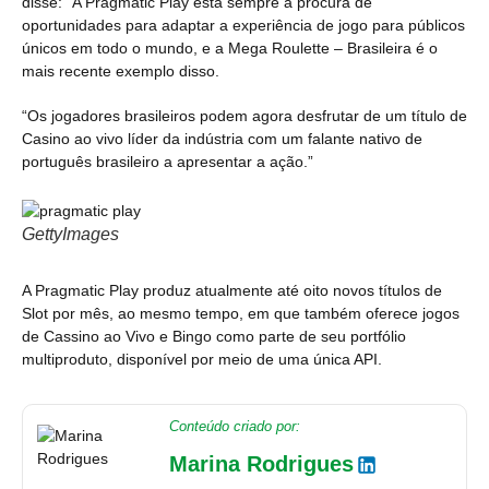
disse: “A Pragmatic Play está sempre à procura de
oportunidades para adaptar a experiência de jogo para públicos
únicos em todo o mundo, e a Mega Roulette – Brasileira é o
mais recente exemplo disso.
“Os jogadores brasileiros podem agora desfrutar de um título de
Casino ao vivo líder da indústria com um falante nativo de
português brasileiro a apresentar a ação.”
GettyImages
A Pragmatic Play produz atualmente até oito novos títulos de
Slot por mês, ao mesmo tempo, em que também oferece jogos
de Cassino ao Vivo e Bingo como parte de seu portfólio
multiproduto, disponível por meio de uma única API.
Conteúdo criado por:
Marina Rodrigues