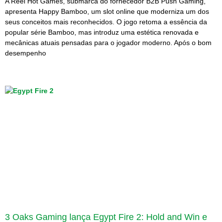
A Reel Hot Games, submarca do fornecedor B2B Push Gaming,
apresenta Happy Bamboo, um slot online que moderniza um dos
seus conceitos mais reconhecidos. O jogo retoma a essência da
popular série Bamboo, mas introduz uma estética renovada e
mecânicas atuais pensadas para o jogador moderno. Após o bom
desempenho
3 Oaks Gaming lança Egypt Fire 2: Hold and Win e