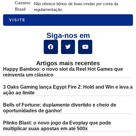
Não oferece bônus de boas-vindas por conta da
regulamentação.
VISITE
Siga-nos em
Artigos mais recentes
Happy Bamboo: o novo slot da Reel Hot Games que
reinventa um clássico
3 Oaks Gaming lança Egypt Fire 2: Hold and Win e leva a
ação ao limite
Bells of Fortune: duplamente divertido e cheio de
oportunidades de ganho!
Plinko Blast: o novo jogo da Evoplay que pode
multiplicar suas apostas em até 500x