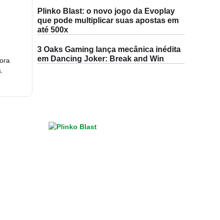
Plinko Blast: o novo jogo da Evoplay
que pode multiplicar suas apostas em
até 500x
3 Oaks Gaming lança mecânica inédita
em Dancing Joker: Break and Win
ora
.