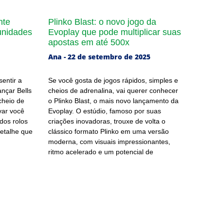
nte
Plinko Blast: o novo jogo da
tunidades
Evoplay que pode multiplicar suas
apostas em até 500x
Ana
22 de setembro de 2025
sentir a
Se você gosta de jogos rápidos, simples e
nçar Bells
cheios de adrenalina, vai querer conhecer
cheio de
o Plinko Blast, o mais novo lançamento da
var você
Evoplay. O estúdio, famoso por suas
dos rolos
criações inovadoras, trouxe de volta o
detalhe que
clássico formato Plinko em uma versão
moderna, com visuais impressionantes,
ritmo acelerado e um potencial de