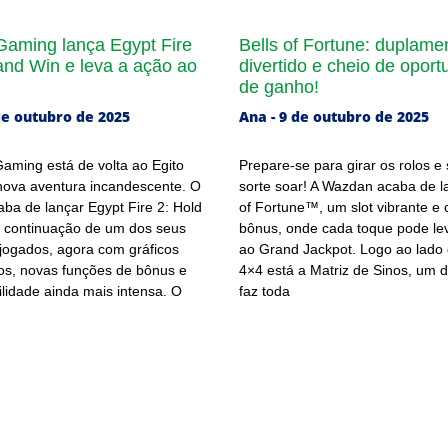
Gaming lança Egypt Fire
Bells of Fortune: duplame
and Win e leva a ação ao
divertido e cheio de opor
de ganho!
de outubro de 2025
Ana
9 de outubro de 2025
aming está de volta ao Egito
Prepare-se para girar os rolos e 
ova aventura incandescente. O
sorte soar! A Wazdan acaba de la
aba de lançar Egypt Fire 2: Hold
of Fortune™, um slot vibrante e 
a continuação de um dos seus
bônus, onde cada toque pode le
 jogados, agora com gráficos
ao Grand Jackpot. Logo ao lado 
os, novas funções de bônus e
4×4 está a Matriz de Sinos, um 
lidade ainda mais intensa. O
faz toda