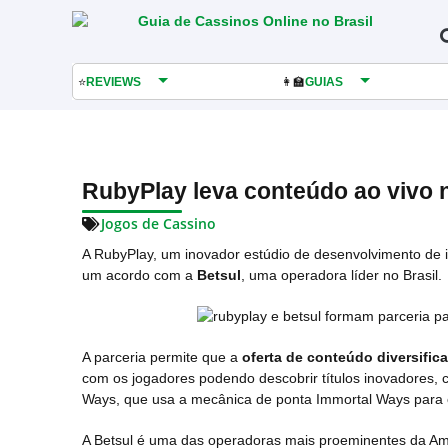
⭐
REVIEWS
👩‍🏫
GUIAS
RubyPlay leva conteúdo ao vivo n
Jogos de Cassino
A RubyPlay, um inovador estúdio de desenvolvimento de i
um acordo com a
Betsul
, uma operadora líder no Brasil.
A parceria permite que a
oferta de conteúdo diversifi
com os jogadores podendo descobrir títulos inovadores,
Ways, que usa a mecânica de ponta Immortal Ways para 
A Betsul é uma das operadoras mais proeminentes da A