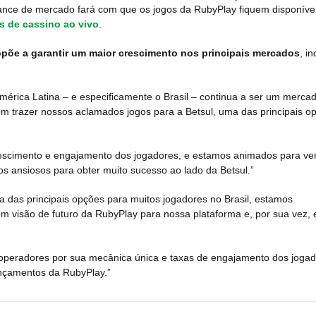
cance de mercado fará com que os jogos da RubyPlay fiquem disponíve
s de cassino ao vivo
.
opõe a garantir um maior crescimento nos principais mercados
, i
 América Latina – e especificamente o Brasil – continua a ser um merc
m trazer nossos aclamados jogos para a Betsul, uma das principais o
escimento e engajamento dos jogadores, e estamos animados para ve
s ansiosos para obter muito sucesso ao lado da Betsul.”
 das principais opções para muitos jogadores no Brasil, estamos
m visão de futuro da RubyPlay para nossa plataforma e, por sua vez, 
 operadores por sua mecânica única e taxas de engajamento dos jogad
ançamentos da RubyPlay.”