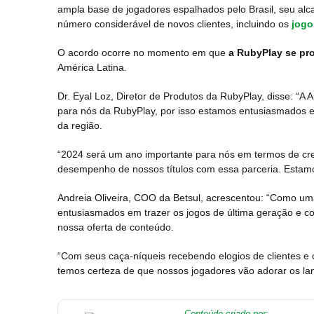
ampla base de jogadores espalhados pelo Brasil, seu al
número considerável de novos clientes, incluindo os
jogo
O acordo ocorre no momento em que
a RubyPlay se pr
América Latina.
Dr. Eyal Loz, Diretor de Produtos da RubyPlay, disse: “A
para nós da RubyPlay, por isso estamos entusiasmados e
da região.
“2024 será um ano importante para nós em termos de cr
desempenho de nossos títulos com essa parceria. Estamo
Andreia Oliveira, COO da Betsul, acrescentou: “Como uma
entusiasmados em trazer os jogos de última geração e co
nossa oferta de conteúdo.
“Com seus caça-níqueis recebendo elogios de clientes e
temos certeza de que nossos jogadores vão adorar os l
Conteúdo criado por: