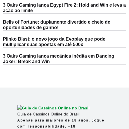
3 Oaks Gaming lança Egypt Fire 2: Hold and Win e leva a
ação ao limite
Bells of Fortune: duplamente divertido e cheio de
oportunidades de ganho!
Plinko Blast: o novo jogo da Evoplay que pode
multiplicar suas apostas em até 500x
3 Oaks Gaming lança mecânica inédita em Dancing
Joker: Break and Win
Guia de Cassinos Online do Brasil
Apenas para maiores de 18 anos. Jogue
com responsabilidade. +18