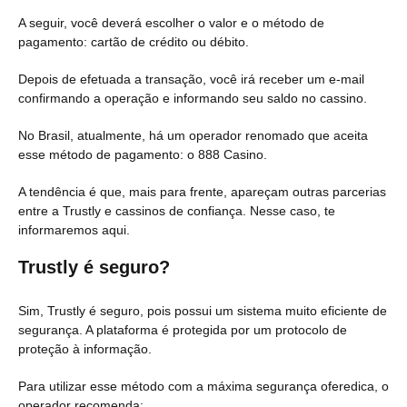
A seguir, você deverá escolher o valor e o método de
pagamento: cartão de crédito ou débito.
Depois de efetuada a transação, você irá receber um e-mail
confirmando a operação e informando seu saldo no cassino.
No Brasil, atualmente, há um operador renomado que aceita
esse método de pagamento: o 888 Casino.
A tendência é que, mais para frente, apareçam outras parcerias
entre a Trustly e cassinos de confiança. Nesse caso, te
informaremos aqui.
Trustly é seguro?
Sim, Trustly é seguro, pois possui um sistema muito eficiente de
segurança. A plataforma é protegida por um protocolo de
proteção à informação.
Para utilizar esse método com a máxima segurança oferedica, o
operador recomenda: