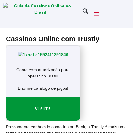
Cassinos Online com Trustly
Conta com autorização para
operar no Brasil.
Enorme catálogo de jogos!
VISITE
Previamente conhecido como InstantBank, a Trustly é mais uma