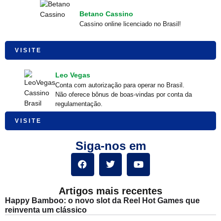
Betano Cassino
Cassino online licenciado no Brasil!
VISITE
Leo Vegas
Conta com autorização para operar no Brasil.
Não oferece bônus de boas-vindas por conta da
regulamentação.
VISITE
Siga-nos em
Artigos mais recentes
Happy Bamboo: o novo slot da Reel Hot Games que
reinventa um clássico