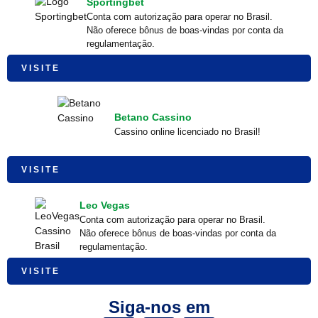
Sportingbet
Conta com autorização para operar no Brasil.
Não oferece bônus de boas-vindas por conta da
regulamentação.
VISITE
Betano Cassino
Cassino online licenciado no Brasil!
VISITE
Leo Vegas
Conta com autorização para operar no Brasil.
Não oferece bônus de boas-vindas por conta da
regulamentação.
VISITE
Siga-nos em