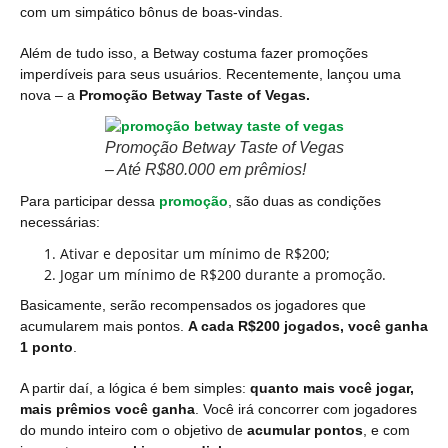
com um simpático bônus de boas-vindas.
Além de tudo isso, a Betway costuma fazer promoções
imperdíveis para seus usuários. Recentemente, lançou uma
nova – a
Promoção Betway Taste of Vegas.
Promoção Betway Taste of Vegas
– Até R$80.000 em prêmios!
Para participar dessa
promoção
, são duas as condições
necessárias:
Ativar e depositar um mínimo de R$200;
Jogar um mínimo de R$200 durante a promoção.
Basicamente, serão recompensados os jogadores que
acumularem mais pontos.
A cada R$200 jogados, você ganha
1 ponto
.
A partir daí, a lógica é bem simples:
quanto mais você jogar,
mais prêmios você ganha
. Você irá concorrer com jogadores
do mundo inteiro com o objetivo de
acumular pontos
, e com