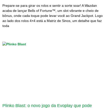
Prepare-se para girar os rolos e sentir a sorte soar! A Wazdan
acaba de lançar Bells of Fortune™, um slot vibrante e cheio de
bônus, onde cada toque pode levar você ao Grand Jackpot. Logo
ao lado dos rolos 4×4 está a Matriz de Sinos, um detalhe que faz
toda
Plinko Blast: o novo jogo da Evoplay que pode