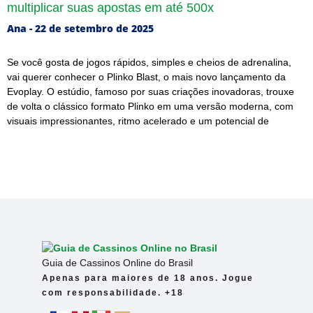
multiplicar suas apostas em até 500x
Ana
22 de setembro de 2025
Se você gosta de jogos rápidos, simples e cheios de adrenalina,
vai querer conhecer o Plinko Blast, o mais novo lançamento da
Evoplay. O estúdio, famoso por suas criações inovadoras, trouxe
de volta o clássico formato Plinko em uma versão moderna, com
visuais impressionantes, ritmo acelerado e um potencial de
Guia de Cassinos Online do Brasil
Apenas para maiores de 18 anos. Jogue
com responsabilidade. +18