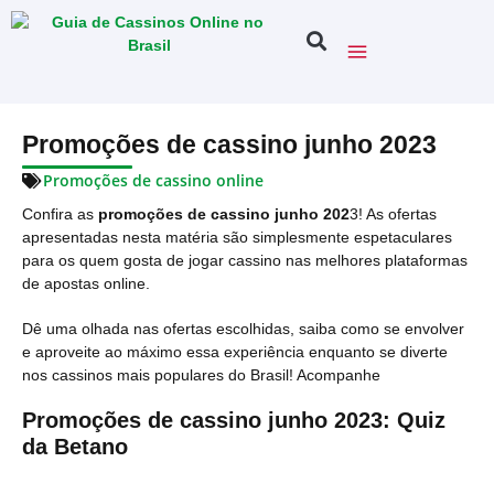
Promoções de cassino junho 2023
Promoções de cassino online
Confira as
promoções de cassino junho 202
3! As ofertas
apresentadas nesta matéria são simplesmente espetaculares
para os quem gosta de jogar cassino nas melhores plataformas
de apostas online.
Dê uma olhada nas ofertas escolhidas, saiba como se envolver
e aproveite ao máximo essa experiência enquanto se diverte
nos cassinos mais populares do Brasil! Acompanhe
Promoções de cassino junho 2023: Quiz
da Betano