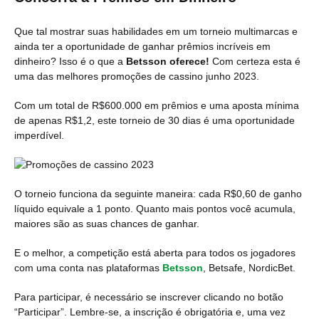
Que tal mostrar suas habilidades em um torneio multimarcas e
ainda ter a oportunidade de ganhar prêmios incríveis em
dinheiro? Isso é o que a
Betsson oferece!
Com certeza esta é
uma das melhores promoções de cassino junho 2023.
Com um total de R$600.000 em prêmios e uma aposta mínima
de apenas R$1,2, este torneio de 30 dias é uma oportunidade
imperdível.
O torneio funciona da seguinte maneira: cada R$0,60 de ganho
líquido equivale a 1 ponto. Quanto mais pontos você acumula,
maiores são as suas chances de ganhar.
E o melhor, a competição está aberta para todos os jogadores
com uma conta nas plataformas
Betsson
, Betsafe, NordicBet.
Para participar, é necessário se inscrever clicando no botão
“Participar”. Lembre-se, a inscrição é obrigatória e, uma vez