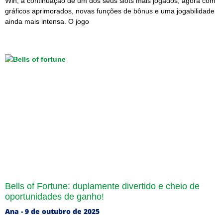
Win, a continuação de um dos seus slots mais jogados, agora com
gráficos aprimorados, novas funções de bônus e uma jogabilidade
ainda mais intensa. O jogo
Bells of Fortune: duplamente divertido e cheio de
oportunidades de ganho!
Ana
9 de outubro de 2025