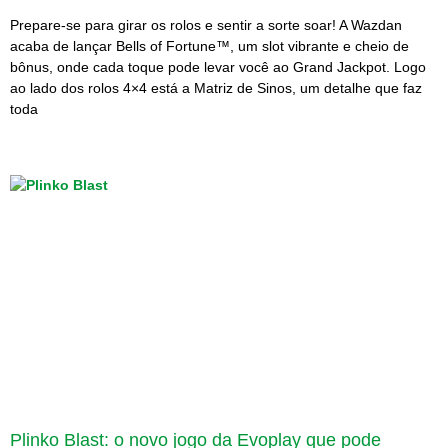
Prepare-se para girar os rolos e sentir a sorte soar! A Wazdan
acaba de lançar Bells of Fortune™, um slot vibrante e cheio de
bônus, onde cada toque pode levar você ao Grand Jackpot. Logo
ao lado dos rolos 4×4 está a Matriz de Sinos, um detalhe que faz
toda
Plinko Blast: o novo jogo da Evoplay que pode