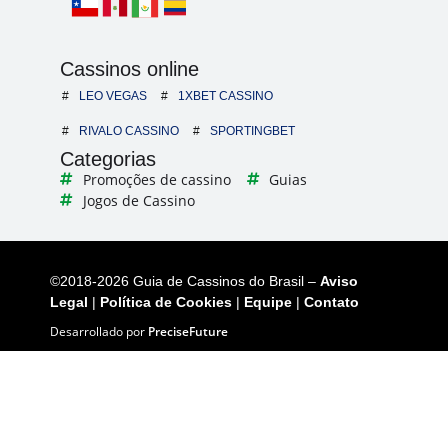
Cassinos online
LEO VEGAS
1XBET CASSINO
RIVALO CASSINO
SPORTINGBET
Categorias
Promoções de cassino
Guias
Jogos de Cassino
©2018-2026 Guia de Cassinos do Brasil –
Aviso
Legal
|
Política de Cookies
|
Equipe
|
Contato
Desarrollado por
PreciseFuture