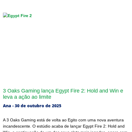
3 Oaks Gaming lança Egypt Fire 2: Hold and Win e
leva a ação ao limite
Ana
30 de outubro de 2025
A 3 Oaks Gaming está de volta ao Egito com uma nova aventura
incandescente. O estúdio acaba de lançar Egypt Fire 2: Hold and