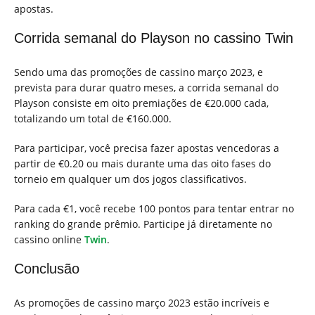
apostas.
Corrida semanal do Playson no cassino Twin
Sendo uma das promoções de cassino março 2023, e
prevista para durar quatro meses, a corrida semanal do
Playson consiste em oito premiações de €20.000 cada,
totalizando um total de €160.000.
Para participar, você precisa fazer apostas vencedoras a
partir de €0.20 ou mais durante uma das oito fases do
torneio em qualquer um dos jogos classificativos.
Para cada €1, você recebe 100 pontos para tentar entrar no
ranking do grande prêmio. Participe já diretamente no
cassino online
Twin
.
Conclusão
As promoções de cassino março 2023 estão incríveis e