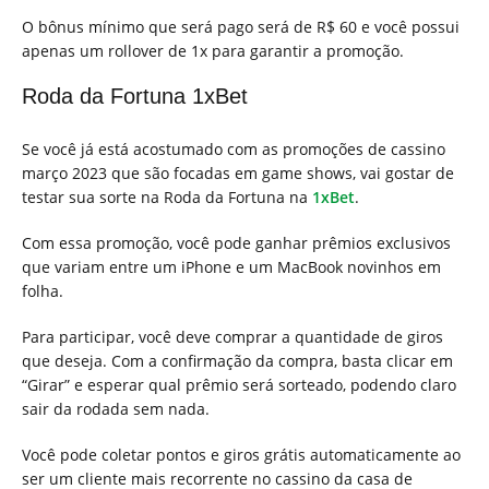
O bônus mínimo que será pago será de R$ 60 e você possui
apenas um rollover de 1x para garantir a promoção.
Roda da Fortuna 1xBet
Se você já está acostumado com as promoções de cassino
março 2023 que são focadas em game shows, vai gostar de
testar sua sorte na Roda da Fortuna na
1xBet
.
Com essa promoção, você pode ganhar prêmios exclusivos
que variam entre um iPhone e um MacBook novinhos em
folha.
Para participar, você deve comprar a quantidade de giros
que deseja. Com a confirmação da compra, basta clicar em
“Girar” e esperar qual prêmio será sorteado, podendo claro
sair da rodada sem nada.
Você pode coletar pontos e giros grátis automaticamente ao
ser um cliente mais recorrente no cassino da casa de