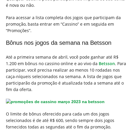
é nova ou não.
Para acessar a lista completa dos jogos que participam da
promoção, basta entrar em “Cassino” e em seguida em
“Promoções”.
Bônus nos jogos da semana na Betsson
Até a primeira semana de abril, você pode ganhar até R$
1.200 em bônus no cassino online e ao vivo da
Betsson
. Para
participar, você precisa realizar ao menos 10 rodadas nos
caça-níqueis selecionados na semana. A lista de jogos que
participarão da promoção é atualizada toda a semana até o
fim da oferta.
O limite de bônus oferecido para cada um dos jogos
selecionados é de até R$ 600, sendo sempre dois jogos
fornecidos todas as segundas até o fim da promoção.