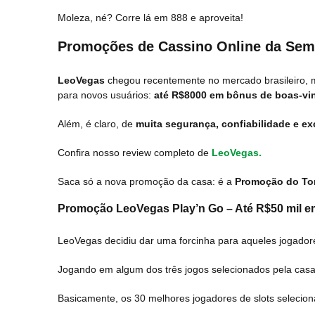
Moleza, né? Corre lá em 888 e aproveita!
Promoções de Cassino Online da Sem
LeoVegas
chegou recentemente no mercado brasileiro, m
para novos usuários:
até R$8000 em bônus de boas-vi
Além, é claro, de
muita segurança, confiabilidade e
ex
Confira nosso review completo de
LeoVegas.
Saca só a nova promoção da casa: é a
Promoção do Tor
Promoção LeoVegas Play’n Go – Até R$50 mil e
LeoVegas decidiu dar uma forcinha para aqueles jogadore
Jogando em algum dos três jogos selecionados pela casa
Basicamente, os 30 melhores jogadores de slots seleci