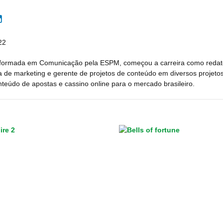
22
e formada em Comunicação pela ESPM, começou a carreira como redat
a de marketing e gerente de projetos de conteúdo em diversos projetos
teúdo de apostas e cassino online para o mercado brasileiro.