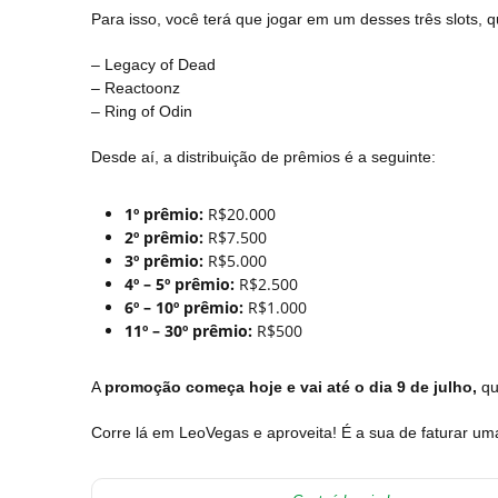
Para isso, você terá que jogar em um desses três slots, q
–
Legacy of Dead
–
Reactoonz
–
Ring of Odin
Desde aí, a distribuição de prêmios é a seguinte:
1º prêmio:
R$20.000
2º prêmio:
R$7.500
3º prêmio:
R$5.000
4º – 5º prêmio:
R$2.500
6º – 10º prêmio:
R$1.000
11º – 30º prêmio:
R$500
A
promoção começa
hoje e vai até o dia 9 de julho,
qu
Corre lá em LeoVegas e aproveita! É a sua de faturar um