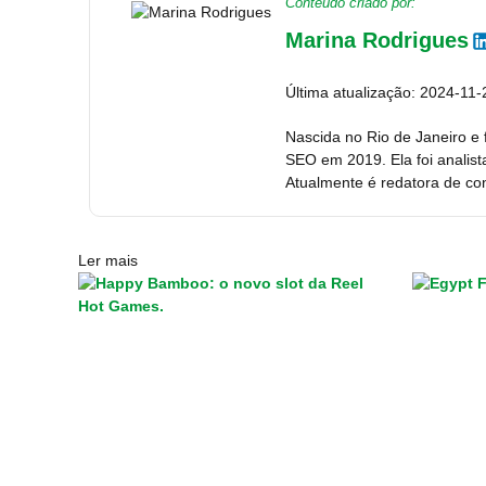
Conteúdo criado por:
Marina Rodrigues
Última atualização: 2024-11-
Nascida no Rio de Janeiro 
SEO em 2019. Ela foi analist
Atualmente é redatora de con
Ler mais