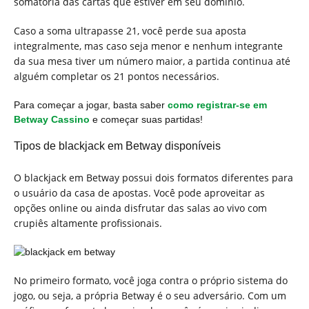
somatória das cartas que estiver em seu domínio.
Caso a soma ultrapasse 21, você perde sua aposta
integralmente, mas caso seja menor e nenhum integrante
da sua mesa tiver um número maior, a partida continua até
alguém completar os 21 pontos necessários.
Para começar a jogar, basta saber
como registrar-se em
Betway Cassino
e começar suas partidas!
Tipos de blackjack em Betway disponíveis
O blackjack em Betway possui dois formatos diferentes para
o usuário da casa de apostas. Você pode aproveitar as
opções online ou ainda disfrutar das salas ao vivo com
crupiês altamente profissionais.
No primeiro formato, você joga contra o próprio sistema do
jogo, ou seja, a própria Betway é o seu adversário. Com um