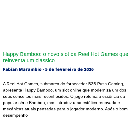
Happy Bamboo: o novo slot da Reel Hot Games que
reinventa um clássico
Fabian Marambio
5 de fevereiro de 2026
A Reel Hot Games, submarca do fornecedor B2B Push Gaming,
apresenta Happy Bamboo, um slot online que moderniza um dos
seus conceitos mais reconhecidos. O jogo retoma a essência da
popular série Bamboo, mas introduz uma estética renovada e
mecânicas atuais pensadas para o jogador moderno. Após o bom
desempenho