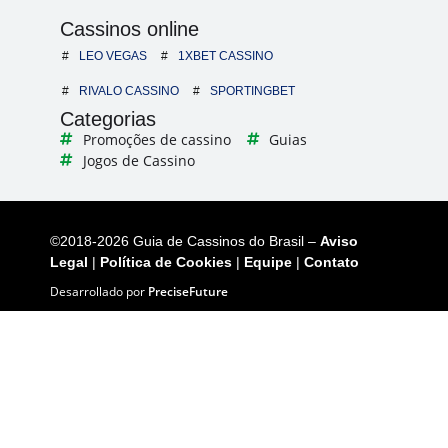
Cassinos online
LEO VEGAS
1XBET CASSINO
RIVALO CASSINO
SPORTINGBET
Categorias
Promoções de cassino
Guias
Jogos de Cassino
©2018-2026 Guia de Cassinos do Brasil –
Aviso
Legal
|
Política de Cookies
|
Equipe
|
Contato
Desarrollado por
PreciseFuture