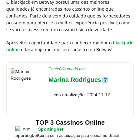
O blackjack em Betway possui uma das melhores
qualidades já encontradas nos cassinos online que
confiamos. Parte dela vem do cuidado que os fornecedores
possuem para oferece a melhor experiência possível, como
se você estivesse em um cassino físico de verdade.
Aproveite a oportunidade para conhecer melhor o
blackjack
online
e faça hoje mesmo seu cadastro na Betway!
Conteúdo criado por:
Marina Rodrigues
Última atualização: 2024-11-12
TOP 3 Cassinos Online
Sportingbet
Conta com autorização para operar no Brasil.