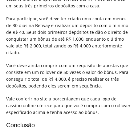
em seus três primeiros depósitos com a casa.
Para participar, você deve ter criado uma conta em menos
de 30 dias na Betway e realizar um depósito com o mínimo
de R$ 40. Seus dois primeiros depósitos te dão o direito de
conquistar um bônus de até R$ 1.000, enquanto o último
vale até R$ 2.000, totalizando os R$ 4.000 anteriormente
citado.
Você deve ainda cumprir com um requisito de apostas que
consiste em um rollover de 50 vezes o valor do bônus. Para
conseguir o total de R$ 4.000, é preciso realizar os três
depósitos, podendo eles serem em sequência.
Vale conferir no site a porcentagem que cada jogo de
cassino online oferece para que você cumpra com o rollover
especificado acima e tenha acesso ao bônus.
Conclusão