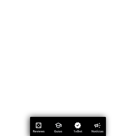
Reviews
Guias
1xBet
Notícias