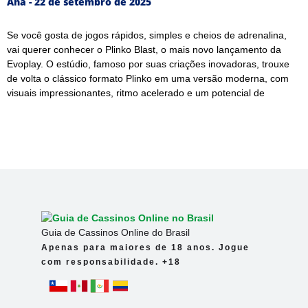
Ana
22 de setembro de 2025
Se você gosta de jogos rápidos, simples e cheios de adrenalina,
vai querer conhecer o Plinko Blast, o mais novo lançamento da
Evoplay. O estúdio, famoso por suas criações inovadoras, trouxe
de volta o clássico formato Plinko em uma versão moderna, com
visuais impressionantes, ritmo acelerado e um potencial de
Guia de Cassinos Online do Brasil
Apenas para maiores de 18 anos. Jogue
com responsabilidade. +18