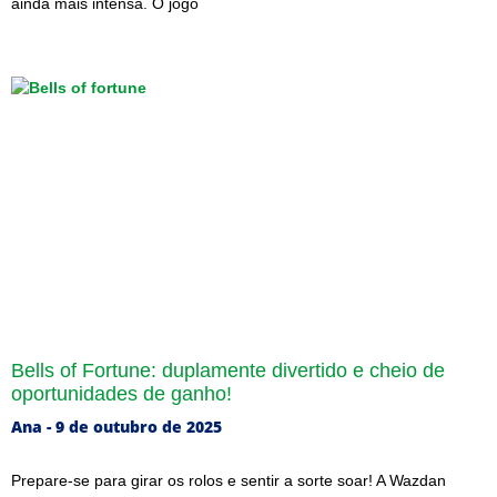
ainda mais intensa. O jogo
Bells of Fortune: duplamente divertido e cheio de
oportunidades de ganho!
Ana
9 de outubro de 2025
Prepare-se para girar os rolos e sentir a sorte soar! A Wazdan